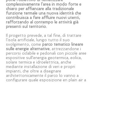
complessivamente l’area in modo forte e
chiaro per affiancare alla tradizionale
funzione termale una nuova identità che
contribuisca a fare affluire nuovi utenti,
rafforzando al contempo le attività già
presenti sul territorio.
Il progetto prevede, a tal fine, di trattare
l’isola artificiale, lungo tutto il suo
svolgimento, come
parco tematico lineare
sulle energie alternative
, attrezzandone i
percorsi ciclabile e pedonali con piccole aree
espositive sull'energia geotermica, eolica,
solare termica e idroelettrica, anche
mediante installazione di veri e propri
impianti, che oltre a disegnare
architettonicamente il parco lo vanno a
configurare quale esposizione en plain air a
finalità didattica sulle risorse e sull’ambiente.
In tal modo, l'isola stessa funzionerà da
trait d'union fra due importanti polarità:
la prima, già esistente ma sotto
utilizzata, è l'area di scavo di epoca romana
delle
Thermae Vescinae
che costituisce il
limite nord dell'area di progetto;
la seconda, da realizzarsi, avrà sede nel
sito dell'attuale cava dismessa e sarà
costituita da un
centro polifunzionale di