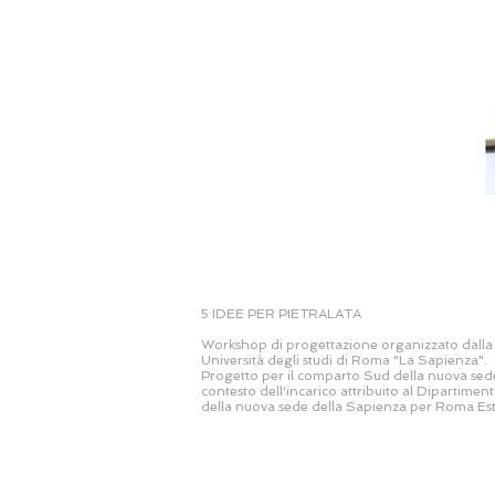
5 IDEE PER PIETRALATA
Workshop di progettazione
o
rganizzato dalla
Università degli studi di R
oma "La Sapienza".
Progetto per il comparto Sud della nuova sede
contesto dell'incarico attribuito al Dipartiment
della nuova sede della Sapienza per Roma Est