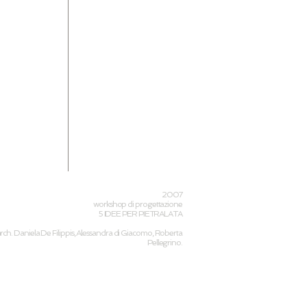
2007
workshop di progettazione
5 IDEE PER PIETRALATA
rch. Daniela De Filippis, Alessandra di Giacomo, Roberta
Pellegrino.