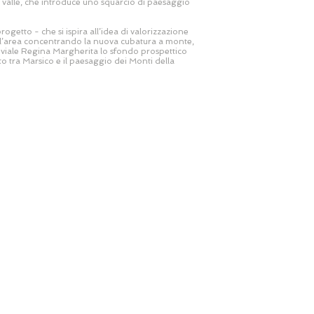
a valle, che introduce uno squarcio di paesaggio
ogetto - che si ispira all’idea di valorizzazione
dell’area concentrando la nuova cubatura a monte,
u viale Regina Margherita lo sfondo prospettico
to tra Marsico e il paesaggio dei Monti della