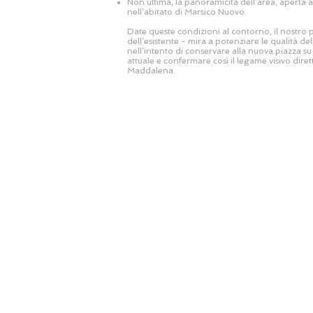
Non ultima, la panoramicità dell’area, aperta 
nell’abitato di Marsico Nuovo
Date queste condizioni al contorno, il nostro pr
dell’esistente - mira a potenziare le qualità 
nell’intento di conservare alla nuova piazza s
attuale e confermare così il legame visivo diret
Maddalena.