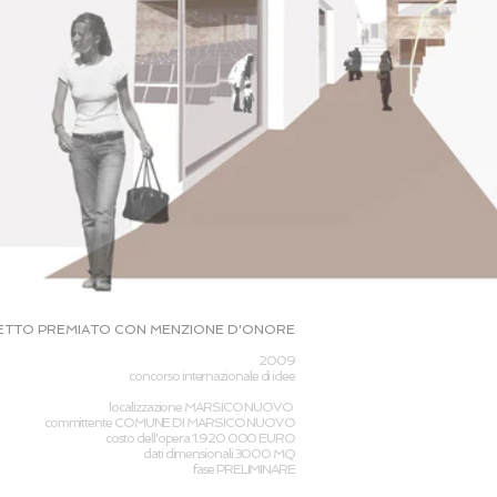
TTO PREMIATO CON MENZIONE D'ONORE
2009
concorso internazionale di idee
localizzazione MARSICO NUOVO
committente COMUNE DI MARSICO NUOVO
costo dell'opera 1.920.000 EURO
dati dimensionali 3000 MQ
fase PRELIMINARE